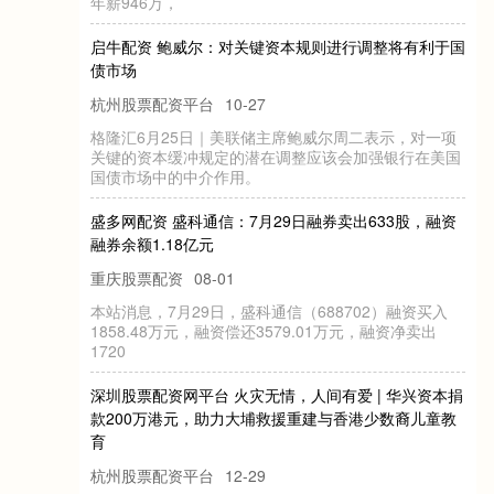
启
牛
配
资
鲍
威
尔
：
对
键
资
本
规
则
进
行
调
整
将
有
利
于
国
市
关
债
场
杭州股票配资平台
10-27
格
隆
汇
6月
25日
｜
储
主
席
鲍
威
尔
表
示
，
对
一
项
键
的
资
本
缓
冲
规
的
潜
在
调
整
应
该
会
加
强
银
行
在
美
国
债
市
场
中
的
中
介
作
用
美
联
关
周
二
定
国
。
盛
多
网
配
资
盛
科
通
信
7月
29日
融
券
卖
出
633股
，
融
资
券
余
额
1.18亿
：
融
元
重庆股票配资
08-01
本
站
消
息
，
7月
盛
科
通
信
（
688702）
融
资
买
入
1858.48万
元
，
融
还
3579.01万
元
，
融
资
净
卖
出
29日
，
资
偿
1720
深
圳
股
票
配
资
网
平
台
灾
无
情
，
人
间
有
爱
兴
资
本
捐
200万
港
元
，
助
力
救
援
重
建
与
香
港
少
数
裔
儿
童
教
火
款
| 华
大
埔
育
杭州股票配资平台
12-29