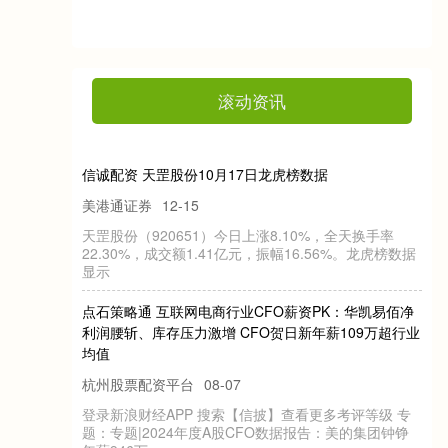
滚动资讯
信诚配资 天罡股份10月17日龙虎榜数据
美港通证券
12-15
天
罡
股
份
（
今
日
上
涨
全
天
换
手
率
22.30%，
成
交
额
1.41亿
元
，
振
幅
16.56%。
龙
虎
榜
数
据
920651）
8.10%，
显
示
点
石
策
略
通
互
联
网
电
行
业
CFO薪
资
凯
易
佰
净
润
腰
斩
、
库
存
压
力
CFO贺
日
新
年
薪
109万
超
行
业
商
利
PK：
华
激
增
均
值
杭州股票配资平台
08-07
登
录
新
浪
财
经
索
【
信
披
】
查
多
考
评
等
级
专
：
专
题
|2024年
A股
CFO数
据
报
告
：
美
的
集
团
钟
铮
薪
946万
APP 搜
题
看
更
度
年
，