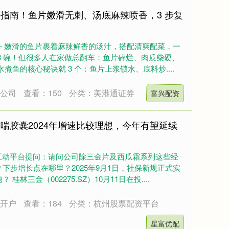
极指南！鱼片嫩滑无刺、汤底麻辣喷香，3 步复
—— 嫩滑的鱼片裹着麻辣鲜香的汤汁，搭配清爽配菜，一
3 碗！但很多人在家做总翻车：鱼片碎烂、肉质柴硬、
煮鱼的核心秘诀就 3 个：鱼片上浆锁水、底料炒....
股公司
查看：150
分类：美港通证券
富兴配资
喘胶囊2024年增速比较理想，今年有望延续
互动平台提问：请问公司除三金片及西瓜霜系列这些经
下步增长点在哪里？2025年9月1日，社保新规正式实
林三金（002275.SZ）10月11日在投....
方开户
查看：184
分类：杭州股票配资平台
星富优配