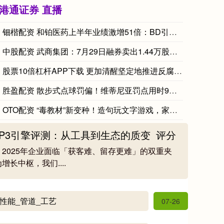
港通证券 直播
钿楷配资 和铂医药上半年业绩激增51倍：BD引擎全速运转 3
中股配资 武商集团：7月29日融券卖出1.44万股，融资融券
股票10倍杠杆APP下载 更加清醒坚定地推进反腐败斗争——论
胜盈配资 散步式点球罚偏！维蒂尼亚罚点用时9秒79，慢于博尔
OTO配资 “毒教材”新变种！造句玩文字游戏，家长检查作业气
P3引擎评测：从工具到生态的质变_评分_
2025年企业面临「获客难、留存更难」的双重夹
长中枢，我们....
性能_管道_工艺
07-26