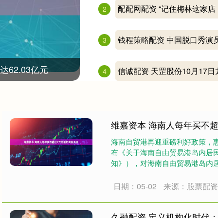
配配网配资 “记住梅林这家店
2
钱程策略配资 中国脱口秀演
3
62.03亿元
信诚配资 天罡股份10月17
4
维嘉资本 海南人每年买不
海南自贸港再迎重磅利好政策，惠
布《关于海南自由贸易港岛内居
知》），对海南自由贸易港岛内
额度和商....
日期：05-02
来源：股票配
久融配资 定义机构化时代：Co