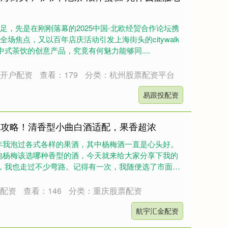
足，先是在刚刚落幕的2025中国-北欧经贸合作论坛携
全场焦点，又以百年店庆活动引发上海街头的citywalk
式茶饮的创意产品，究竟有何魅力能够同....
货开户配资
查看：179
分类：杭州股票配资平台
易跟投配资
型攻略！清香型小曲白酒适配，果香超浓
年我泡过各式各样的果酒，其中杨梅酒一直是心头好。
泡杨梅该选哪种香型的酒，今天就来给大家分享下我的
候，我也走过不少弯路。记得有一次，我随便选了市面上
户配资
查看：146
分类：重庆股票配资
航宇汇金配资