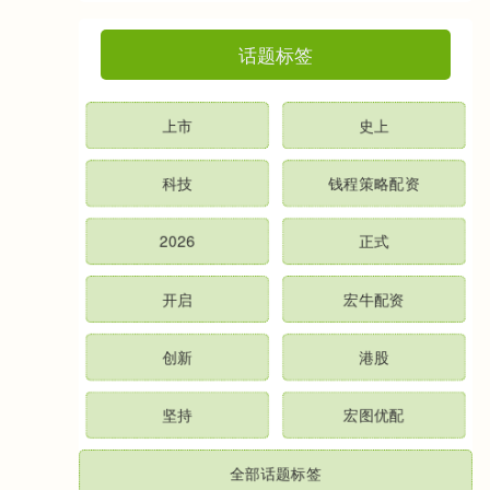
话题标签
上市
史上
科技
钱程策略配资
2026
正式
开启
宏牛配资
创新
港股
坚持
宏图优配
全部话题标签