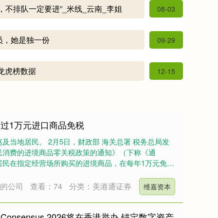
，不排队一定要进”_米线_云南_李姐
08-03
员，她是独一份
09-29
日龙虎榜数据
12-15
超过1万元进口商品免税
及当地居民。 2月5日，财政部 海关总署 税务总局发
民消费的进境商品零关税政策的通知》（下称《通
居民在指定经营场所购买的进境商品，在每年1万元免税
资的公司
查看：74
分类：美港通证券
维嘉资本
nsensus 2026将在香港举办 锚定数字资产