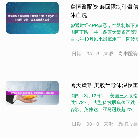
鑫恒盈配资 赎回限制引爆信任
体血洗
智通财经APP获悉，在限制旗下某
周四下跌，并与多家大型资产管理
自去年10月以来最低水平。阿波罗全球管
日期：03-13
来源：贵丰配
博大策略 美股半导体深夜
周四（3月12日），美国三大股指全
跌1.78%。 大型科技股集体下
谷歌、英伟达、亚马逊跌超1%。 
日期：03-13
来源：靠谱股