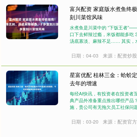
富兴配资 家庭版水煮鱼终
刻川菜馆风味
水煮鱼是川菜中的 “下饭王者”
口下去鲜辣过瘾，米饭都能多吃 
汤底寡淡、麻辣不足…… 其实，水
日期：04-03
来源：配资炒
星富优配 桂林三金：蛤蚧定
去年的增速
每经AI快讯，有投资者在投资者
典产品外准备重点推出哪些产品？
施，贵公司有无拖欠员工社保问题？ 桂
日期：03-20
来源：配资官