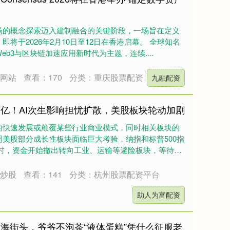
场的概念探索迈入建制融合的关键阶段，一场旨在定义
将于2026年2月10日至12日在香港启幕。 全球知名
Web3与区块链加速应用新时代为主题，连续....
资网站
查看：170
分类：重庆股票配资
九融配资
万亿！AI次生影响担忧扩散，美股板块轮动加剧
的快速发展或颠覆某些行业商业模式，同时相关板块的
美股部分成长性板块面临巨大考验，纳指和标普500指
同时，资金开始撤出转向工业、运输等避险板块，等待形
杆炒股
查看：141
分类：杭州股票配资平台
助人为富配资
海街头，爷爷不泡茶“液体蛋糕”凭什么征服老