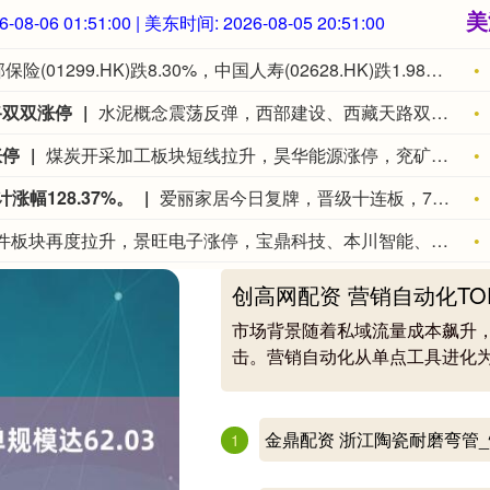
美
6-08-06 01:51:01
| 美东时间:
2026-08-05 20:51:01
友邦保险(01299.HK)跌8.30%，中国人寿(02628.HK)跌1.98%，中国平安(02318.HK)跌1.72%。
路双双涨停
水泥概念震荡反弹，西部建设、西藏天路双双涨停，宁夏建材、华新建材、苏博特、天山股份、天原股份、青松建化等跟涨。
涨停
煤炭开采加工板块短线拉升，昊华能源涨停，兖矿能源、平煤股份、淮北矿业、新集能源、大有能源等纷纷走高。
幅128.37%。
爱丽家居今日复牌，晋级十连板，7月累计涨幅128.37%。
元件板块再度拉升，景旺电子涨停，宝鼎科技、本川智能、方正科技、中京电子、威尔高、泰晶科技跟涨。
创高网配资 营销自动化TO
口碑_魔芋
市场背景随着私域流量成本飙升，
击。营销自动化从单点工具进化为增
金鼎配资 浙江陶瓷耐磨弯管_
1