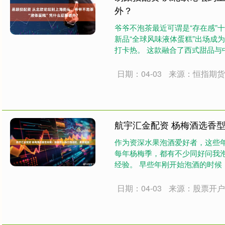
外？
爷爷不泡茶最近可谓是“存在感”十
新品“全球风味液体蛋糕”出场成为
打卡热。 这款融合了西式甜品与中
日期：04-03
来源：恒指期
航宇汇金配资 杨梅酒选香
作为资深水果泡酒爱好者，这些
每年杨梅季，都有不少同好问我
经验。 早些年刚开始泡酒的时
一款看似不....
日期：04-03
来源：股票开