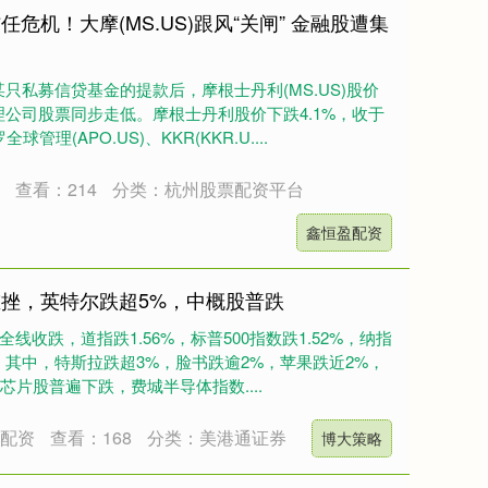
危机！大摩(MS.US)跟风“关闸” 金融股遭集
只私募信贷基金的提款后，摩根士丹利(MS.US)股价
公司股票同步走低。摩根士丹利股价下跌4.1%，收于
理(APO.US)、KKR(KKR.U....
资
查看：214
分类：杭州股票配资平台
鑫恒盈配资
重挫，英特尔跌超5%，中概股普跌
线收跌，道指跌1.56%，标普500指数跌1.52%，纳指
跌，其中，特斯拉跌超3%，脸书跌逾2%，苹果跌近2%，
芯片股普遍下跌，费城半导体指数....
票配资
查看：168
分类：美港通证券
博大策略