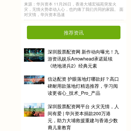
来
源
：
华
兴
资
本
26日
，
香
港
大
福
苑
突
发
火
，
无
情
火
势
牵
动
心
，
也
灼
痛
了
我
们
共
同
的
家
园
。
面
灾
情
，
华
兴
资
本
迅
11月
灾
埔
宏
人
对
速
推荐资讯
深圳股票配资网 新作动向曝光！九
游资讯娱乐Arrowhead承诺延续
《绝地潜兵2》经典元素
信达配资 护眼落地灯哪款好？高口
碑耐用款落地灯精选推荐，学习阅
读更省心_技术_Pro_产品
深圳股票配资网平台 火灾无情，人
间有爱 | 华兴资本捐款200万港
元，助力大埔救援重建与香港少数
裔儿童教育